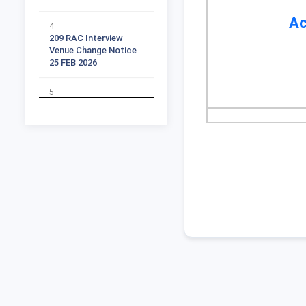
4
Ac
209 RAC Interview
Venue Change Notice
25 FEB 2026
5
All Subject Ph D
Supervisor Vacant
Seats List
6
Ph D 2025 26 RAC Time
Table Notification
Part 1
7
Ph D 2025 26 RAC Time
Table Student list Part
2
8
Ph D 2025 26 RAC Time
Table Ordinace Part 3